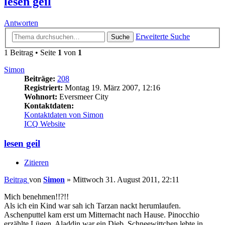
lesen geil
Antworten
Erweiterte Suche
Suche
1 Beitrag • Seite
1
von
1
Simon
Beiträge:
208
Registriert:
Montag 19. März 2007, 12:16
Wohnort:
Eversmeer City
Kontaktdaten:
Kontaktdaten von Simon
ICQ
Website
lesen geil
Zitieren
Beitrag
von
Simon
»
Mittwoch 31. August 2011, 22:11
Mich benehmen!!?!!
Als ich ein Kind war sah ich Tarzan nackt herumlaufen.
Aschenputtel kam erst um Mitternacht nach Hause. Pinocchio
erzählte Lügen. Aladdin war ein Dieb. Schneewittchen lebte in