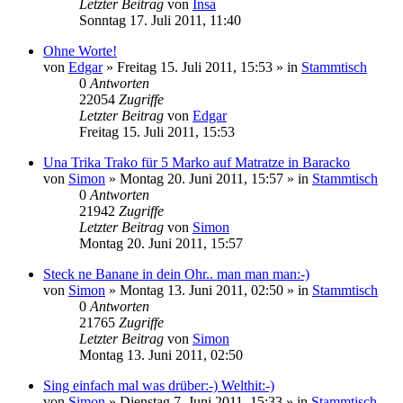
Letzter Beitrag
von
Insa
Sonntag 17. Juli 2011, 11:40
Ohne Worte!
von
Edgar
»
Freitag 15. Juli 2011, 15:53
» in
Stammtisch
0
Antworten
22054
Zugriffe
Letzter Beitrag
von
Edgar
Freitag 15. Juli 2011, 15:53
Una Trika Trako für 5 Marko auf Matratze in Baracko
von
Simon
»
Montag 20. Juni 2011, 15:57
» in
Stammtisch
0
Antworten
21942
Zugriffe
Letzter Beitrag
von
Simon
Montag 20. Juni 2011, 15:57
Steck ne Banane in dein Ohr.. man man man:-)
von
Simon
»
Montag 13. Juni 2011, 02:50
» in
Stammtisch
0
Antworten
21765
Zugriffe
Letzter Beitrag
von
Simon
Montag 13. Juni 2011, 02:50
Sing einfach mal was drüber:-) Welthit:-)
von
Simon
»
Dienstag 7. Juni 2011, 15:33
» in
Stammtisch